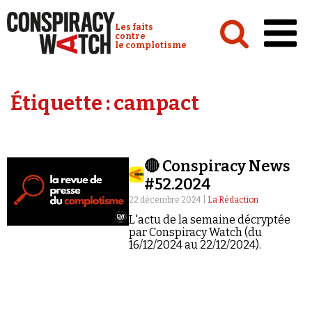
Cookies management panel
Conspiracy Watch :
Les faits
contre
le complotisme
Accueil
Étiquette :
campact
Analyses
Conspipédia
🔴 Conspiracy News
Vidéos
#52.2024
Émissions
22 décembre 2024 |
La Rédaction
L'actu de la semaine décryptée
Revues de presse
par Conspiracy Watch (du
16/12/2024 au 22/12/2024).
Newsletter