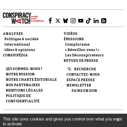
ANALYSES
VIDÉOS
Politique & société
ÉMISSIONS
Faire un don
International
Complorama
Idées & opinions
« Réveillez-vous ! »
CONSPIPÉDIA
Les Déconspirateurs
REVUES DE PRESSE
QUI SOMMES-NOUS ?
RECHERCHE
NOTRE MISSION
CONTACTEZ-NOUS
NOTRE CHARTE ÉDITORIALE
ESPACE PRESSE
Demander à Vera
NOS PARTENAIRES
NEWSLETTER
MENTIONS LÉGALES
FAIRE UN DON
POLITIQUE DE
CONFIDENTIALITÉ
© 2007-
2026
Conspiracy Watch
| Une réalisation de
This site uses cookies and gives you control over what you want
X
l'Observatoire du conspirationnisme (association loi de 1901) avec
to activate
le soutien de la Fondation pour la Mémoire de la Shoah.