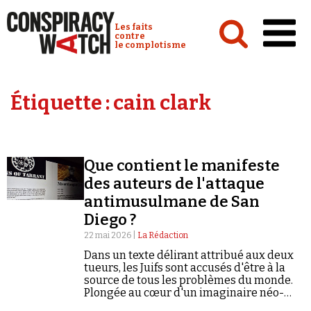
Cookies management panel
Conspiracy Watch :
Les faits
contre
le complotisme
Accueil
Étiquette :
cain clark
Analyses
Conspipédia
Que contient le manifeste
Vidéos
des auteurs de l'attaque
Émissions
antimusulmane de San
Diego ?
Revues de presse
22 mai 2026 |
La Rédaction
Dans un texte délirant attribué aux deux
tueurs, les Juifs sont accusés d'être à la
source de tous les problèmes du monde.
Plongée au cœur d'un imaginaire néo-
Newsletter
nazi.