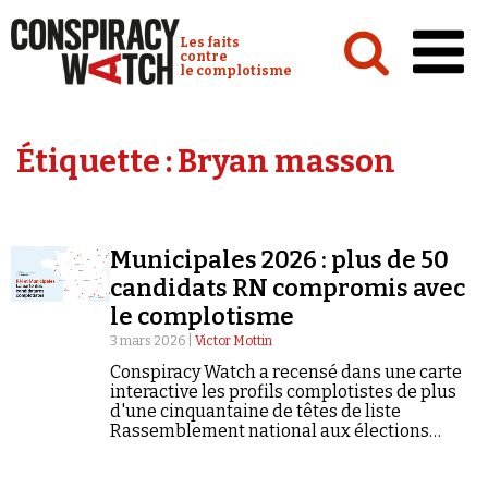
Cookies management panel
Conspiracy Watch :
Les faits
contre
le complotisme
Accueil
Étiquette :
Bryan masson
Analyses
Conspipédia
Municipales 2026 : plus de 50
Vidéos
candidats RN compromis avec
Émissions
le complotisme
3 mars 2026 |
Victor Mottin
Revues de presse
Conspiracy Watch a recensé dans une carte
interactive les profils complotistes de plus
d'une cinquantaine de têtes de liste
Rassemblement national aux élections
municipales qui auront lieu les 15 et 22 mars
2026.
Newsletter