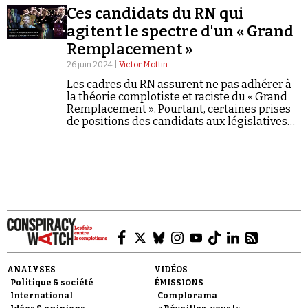
Ces candidats du RN qui
agitent le spectre d'un « Grand
Remplacement »
26 juin 2024 |
Victor Mottin
Les cadres du RN assurent ne pas adhérer à
la théorie complotiste et raciste du « Grand
Faire un don
Remplacement ». Pourtant, certaines prises
de positions des candidats aux législatives
anticipées font craquer ce vernis de
respectabilité.
Demander à Vera
ANALYSES
VIDÉOS
Politique & société
ÉMISSIONS
International
Complorama