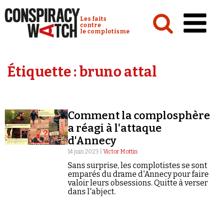
Cookies management panel
Conspiracy Watch :
Les faits
contre
le complotisme
Accueil
Étiquette :
bruno attal
Analyses
Conspipédia
Comment la complosphère
Vidéos
a réagi à l'attaque
Émissions
d'Annecy
14 juin 2023 |
Victor Mottin
Revues de presse
Sans surprise, les complotistes se sont
emparés du drame d'Annecy pour faire
valoir leurs obsessions. Quitte à verser
dans l'abject.
Newsletter