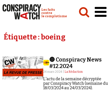
Cookies management panel
Conspiracy Watch :
Les faits
contre
le complotisme
Accueil
Étiquette :
boeing
Analyses
Conspipédia
🔴 Conspiracy News
Vidéos
#12.2024
Émissions
24 mars 2024 |
La Rédaction
L'actu de la semaine décryptée
Revues de presse
par Conspiracy Watch (semaine du
18/03/2024 au 24/03/2024).
Newsletter