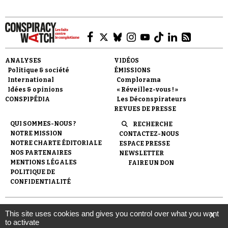
ANALYSES
VIDÉOS
Politique & société
ÉMISSIONS
Faire un don
International
Complorama
Idées & opinions
« Réveillez-vous ! »
CONSPIPÉDIA
Les Déconspirateurs
REVUES DE PRESSE
QUI SOMMES-NOUS ?
RECHERCHE
NOTRE MISSION
CONTACTEZ-NOUS
NOTRE CHARTE ÉDITORIALE
ESPACE PRESSE
Demander à Vera
NOS PARTENAIRES
NEWSLETTER
MENTIONS LÉGALES
FAIRE UN DON
POLITIQUE DE
CONFIDENTIALITÉ
© 2007-
2026
Conspiracy Watch
| Une réalisation de
This site uses cookies and gives you control over what you want
X
l'Observatoire du conspirationnisme (association loi de 1901) avec
to activate
le soutien de la Fondation pour la Mémoire de la Shoah.