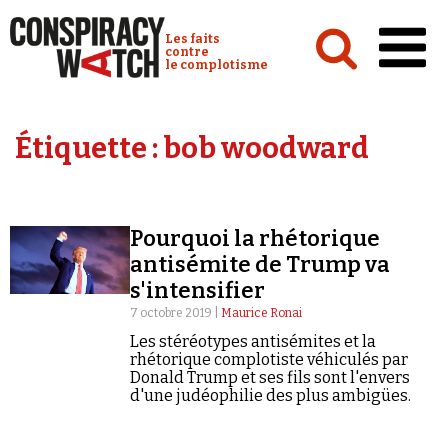
Cookies management panel
Conspiracy Watch :
Les faits
contre
le complotisme
Accueil
Étiquette :
bob woodward
Analyses
Conspipédia
Pourquoi la rhétorique
Vidéos
antisémite de Trump va
Émissions
s'intensifier
7 octobre 2019 |
Maurice Ronai
Revues de presse
Les stéréotypes antisémites et la
rhétorique complotiste véhiculés par
Donald Trump et ses fils sont l'envers
d'une judéophilie des plus ambigües.
Newsletter