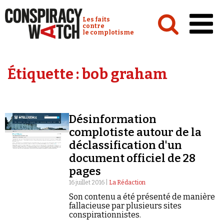
Cookies management panel
Conspiracy Watch :
Les faits
contre
le complotisme
Accueil
Étiquette :
bob graham
Analyses
Conspipédia
Désinformation
Vidéos
complotiste autour de la
Émissions
déclassification d'un
document officiel de 28
Revues de presse
pages
16 juillet 2016 |
La Rédaction
Son contenu a été présenté de manière
fallacieuse par plusieurs sites
conspirationnistes.
Newsletter