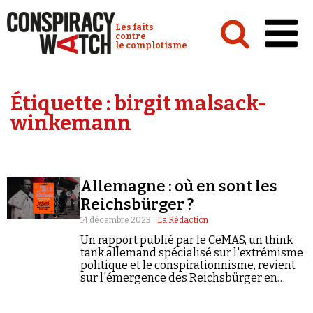
Cookies management panel
Conspiracy Watch :
Les faits
contre
le complotisme
Accueil
Étiquette :
birgit malsack-
Analyses
winkemann
Conspipédia
Vidéos
Allemagne : où en sont les
Émissions
Reichsbürger ?
Revues de presse
14 décembre 2023 |
La Rédaction
Un rapport publié par le CeMAS, un think
tank allemand spécialisé sur l'extrémisme
politique et le conspirationnisme, revient
sur l'émergence des Reichsbürger en
Allemagne.
Newsletter