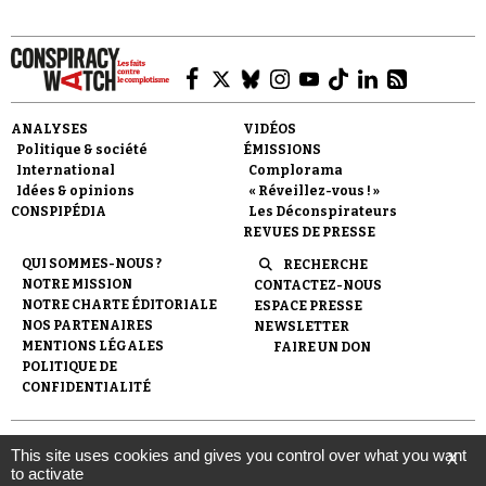
ANALYSES
VIDÉOS
Politique & société
ÉMISSIONS
Faire un don
International
Complorama
Idées & opinions
« Réveillez-vous ! »
CONSPIPÉDIA
Les Déconspirateurs
REVUES DE PRESSE
QUI SOMMES-NOUS ?
RECHERCHE
NOTRE MISSION
CONTACTEZ-NOUS
NOTRE CHARTE ÉDITORIALE
ESPACE PRESSE
Demander à Vera
NOS PARTENAIRES
NEWSLETTER
MENTIONS LÉGALES
FAIRE UN DON
POLITIQUE DE
CONFIDENTIALITÉ
© 2007-
2026
Conspiracy Watch
| Une réalisation de
This site uses cookies and gives you control over what you want
X
l'Observatoire du conspirationnisme (association loi de 1901) avec
to activate
le soutien de la Fondation pour la Mémoire de la Shoah.