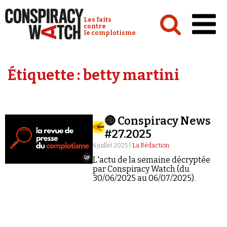
Cookies management panel
Conspiracy Watch :
Les faits
contre
le complotisme
Accueil
Étiquette :
betty martini
Analyses
Conspipédia
🔴 Conspiracy News
Vidéos
#27.2025
Émissions
6 juillet 2025 |
La Rédaction
L'actu de la semaine décryptée
Revues de presse
par Conspiracy Watch (du
30/06/2025 au 06/07/2025).
Newsletter