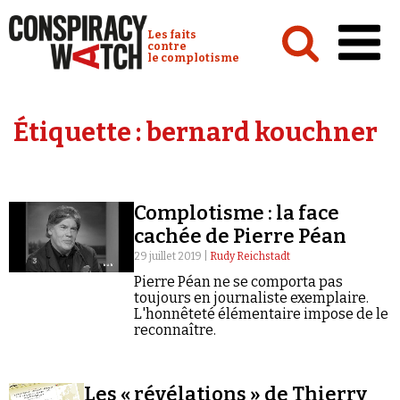
Cookies management panel
Conspiracy Watch :
Les faits
contre
le complotisme
Accueil
Étiquette :
bernard kouchner
Analyses
Conspipédia
Complotisme : la face
Vidéos
cachée de Pierre Péan
Émissions
29 juillet 2019 |
Rudy Reichstadt
Pierre Péan ne se comporta pas
Revues de presse
toujours en journaliste exemplaire.
L'honnêteté élémentaire impose de le
reconnaître.
Newsletter
Les « révélations » de Thierry