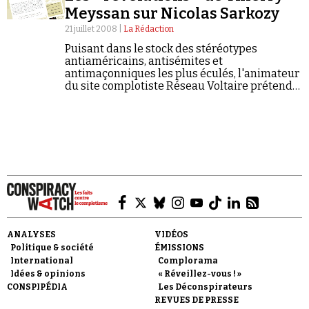
Meyssan sur Nicolas Sarkozy
21 juillet 2008 |
La Rédaction
Puisant dans le stock des stéréotypes
antiaméricains, antisémites et
antimaçonniques les plus éculés, l'animateur
du site complotiste Réseau Voltaire prétend
que le président de la République est un «
Faire un don
agent des États-Unis et d'Israël »...
Demander à Vera
ANALYSES
VIDÉOS
Politique & société
ÉMISSIONS
International
Complorama
Idées & opinions
« Réveillez-vous ! »
CONSPIPÉDIA
Les Déconspirateurs
REVUES DE PRESSE