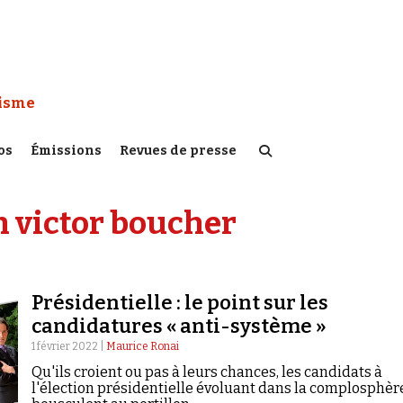
 Watch :
tisme
os
Émissions
Revues de presse
 victor boucher
Présidentielle : le point sur les
candidatures « anti-système »
1 février 2022 |
Maurice Ronai
Qu'ils croient ou pas à leurs chances, les candidats à
l'élection présidentielle évoluant dans la complosphèr