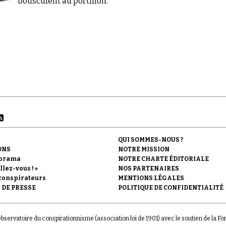
bousculent au portillon.
QUI SOMMES-NOUS ?
ONS
NOTRE MISSION
orama
NOTRE CHARTE ÉDITORIALE
llez-vous ! »
NOS PARTENAIRES
conspirateurs
MENTIONS LÉGALES
 DE PRESSE
POLITIQUE DE CONFIDENTIALITÉ
'Observatoire du conspirationnisme (association loi de 1901) avec le soutien de la F