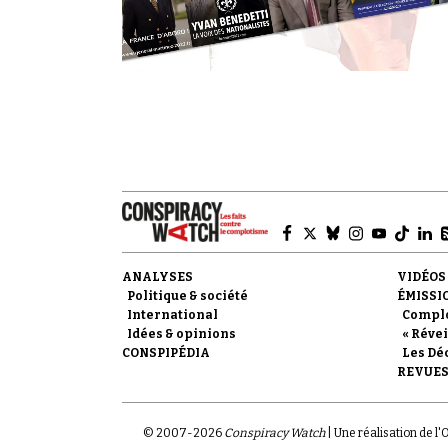
ANALYSES
VIDÉOS
Politique & société
ÉMISSI
International
Compl
Idées & opinions
« Révei
CONSPIPÉDIA
Les Dé
REVUES
© 2007-
2026
Conspiracy Watch
| Une réalisation de l