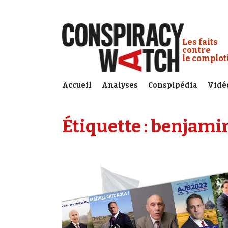
Cookies management panel
Conspiracy
Les faits
contre
le complo
Accueil
Analyses
Conspipédia
Vidé
Étiquette :
benjamin