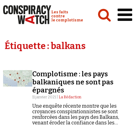
Cookies management panel
Conspiracy Watch :
Les faits
contre
le complotisme
Accueil
Étiquette :
balkans
Analyses
Conspipédia
Complotisme : les pays
Vidéos
balkaniques ne sont pas
Émissions
épargnés
11 janvier 2021 |
La Rédaction
Revues de presse
Une enquête récente montre que les
croyances conspirationnistes se sont
renforcées dans les pays des Balkans,
venant éroder la confiance dans les
politiques sanitaires et les institutions
démocratiques.
Newsletter