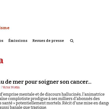
 Watch :
tisme
os
Émissions
Revues de presse
a
au de mer pour soigner son cancer...
 |
Victor Mottin
 d'emprise mentale et de discours hallucinés, l'animatrice
aîne complotiste prodigue à ses milliers d'abonnés des
ls santé » potentiellement mortels. Récit d'une mise en dang
 aussi banale que tragique.