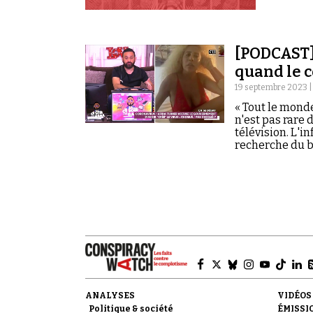
[PODCAST]
quand le c
19 septembre 2023 
« Tout le monde
n'est pas rare
télévision. L'
recherche du b
sur le petit écr
ANALYSES
VIDÉOS
Politique & société
ÉMISSI