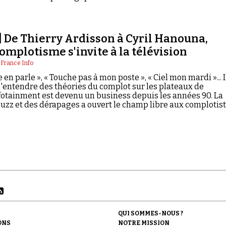
 De Thierry Ardisson à Cyril Hanouna,
omplotisme s'invite à la télévision
|
France Info
 en parle », « Touche pas à mon poste », « Ciel mon mardi »... I
 d'entendre des théories du complot sur les plateaux de
infotainment est devenu un business depuis les années 90. La
uzz et des dérapages a ouvert le champ libre aux complotis
an.
QUI SOMMES-NOUS ?
ONS
NOTRE MISSION