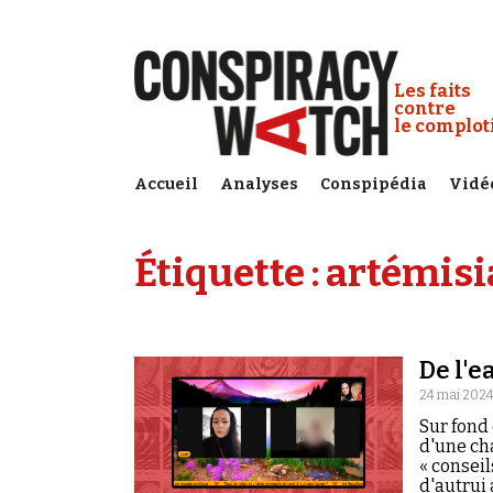
Cookies management panel
Conspiracy
Les faits
contre
le complo
Accueil
Analyses
Conspipédia
Vidé
Étiquette :
artémisi
De l'e
24 mai 2024
Sur fond
d'une ch
« consei
d'autrui