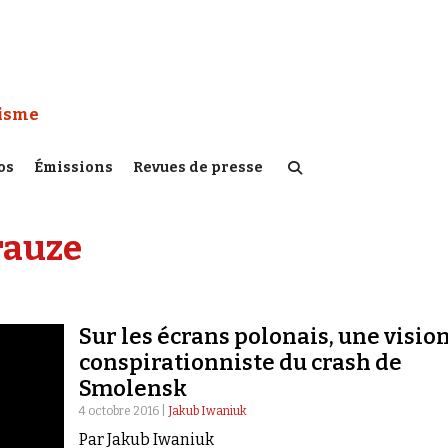
 Watch :
tisme
os
Émissions
Revues de presse
rauze
Sur les écrans polonais, une visio
conspirationniste du crash de
Smolensk
4 octobre 2016 |
Jakub Iwaniuk
Par Jakub Iwaniuk