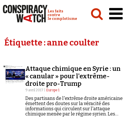
Cookies management panel
Conspiracy Watch :
Les faits
contre
le complotisme
Accueil
Étiquette :
anne coulter
Analyses
Conspipédia
Attaque chimique en Syrie : un
Vidéos
« canular » pour l'extrême-
Émissions
droite pro-Trump
9 avril 2017 |
Europe 1
Revues de presse
Des partisans de l'extrême droite américaine
émettent des doutes sur la véracité des
informations qui circulent sur l'attaque
chimique menée par le régime syrien. Les
partisans d'extrême droite de Donald Trump
se sont rebellés et s'en sont pris au Président…
Newsletter