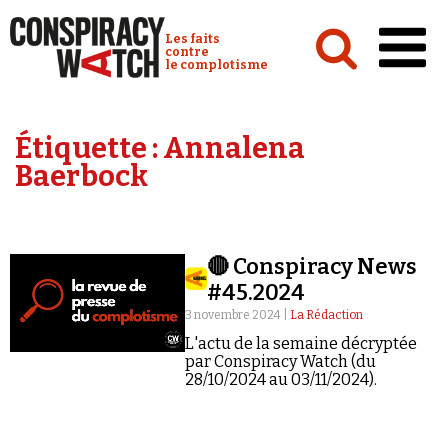
Cookies management panel
Conspiracy Watch :
Les faits
contre
le complotisme
Accueil
Étiquette :
Annalena
Analyses
Baerbock
Conspipédia
Vidéos
🔴 Conspiracy News
Émissions
#45.2024
Revues de presse
3 novembre 2024 |
La Rédaction
L'actu de la semaine décryptée
par Conspiracy Watch (du
28/10/2024 au 03/11/2024).
Newsletter