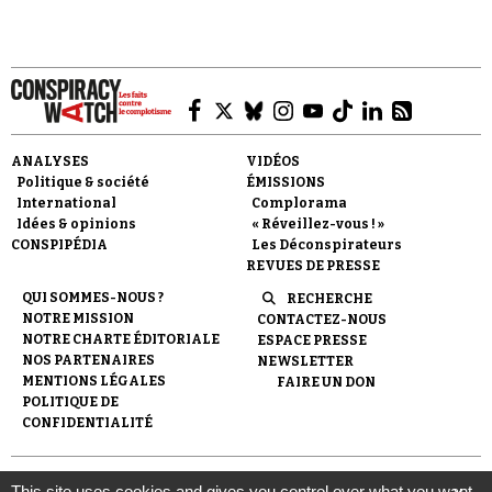
Faire un don
ANALYSES
VIDÉOS
Politique & société
ÉMISSIONS
International
Complorama
Idées & opinions
« Réveillez-vous ! »
CONSPIPÉDIA
Les Déconspirateurs
REVUES DE PRESSE
QUI SOMMES-NOUS ?
RECHERCHE
NOTRE MISSION
CONTACTEZ-NOUS
Demander à Vera
NOTRE CHARTE ÉDITORIALE
ESPACE PRESSE
NOS PARTENAIRES
NEWSLETTER
MENTIONS LÉGALES
FAIRE UN DON
POLITIQUE DE
CONFIDENTIALITÉ
© 2007-
2026
Conspiracy Watch
| Une réalisation de
This site uses cookies and gives you control over what you want