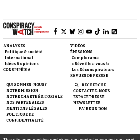
Faire un don
ANALYSES
VIDÉOS
Politique & société
ÉMISSIONS
International
Complorama
Idées & opinions
« Réveillez-vous ! »
CONSPIPÉDIA
Les Déconspirateurs
REVUES DE PRESSE
QUI SOMMES-NOUS ?
RECHERCHE
NOTRE MISSION
CONTACTEZ-NOUS
Demander à Vera
NOTRE CHARTE ÉDITORIALE
ESPACE PRESSE
NOS PARTENAIRES
NEWSLETTER
MENTIONS LÉGALES
FAIRE UN DON
POLITIQUE DE
CONFIDENTIALITÉ
© 2007-
2026
Conspiracy Watch
| Une réalisation de
This site uses cookies and gives you control over what you want