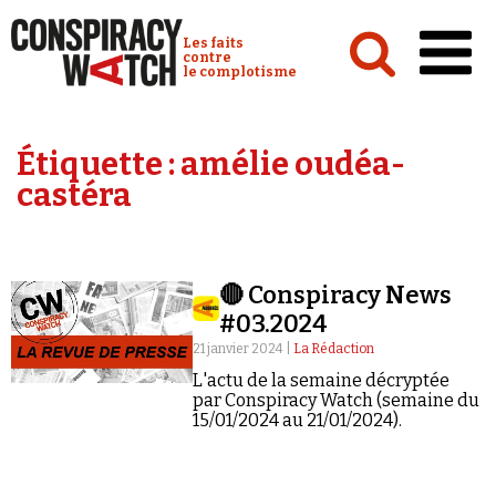
Cookies management panel
Conspiracy Watch :
Les faits
contre
le complotisme
Accueil
Étiquette :
amélie oudéa-
Analyses
castéra
Conspipédia
Vidéos
🔴 Conspiracy News
Émissions
#03.2024
Revues de presse
21 janvier 2024 |
La Rédaction
L'actu de la semaine décryptée
par Conspiracy Watch (semaine du
15/01/2024 au 21/01/2024).
Newsletter