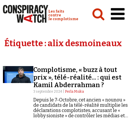
Cookies management panel
Conspiracy Watch :
Les faits
contre
le complotisme
Accueil
Étiquette :
alix desmoineaux
Analyses
Conspipédia
Complotisme, « buzz à tout
Vidéos
prix », télé-réalité... : qui est
Émissions
Kamil Abderrahman ?
3 septembre 2024 |
Perla Msika
Revues de presse
Depuis le 7-Octobre, cet ancien « nounou »
de candidats de la télé-réalité multiplie les
déclarations complotistes, accusant le «
lobby sioniste » de contrôler les médias et
le pouvoir.
Newsletter