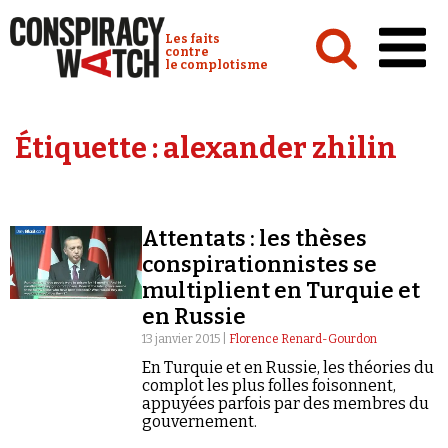
Cookies management panel
Conspiracy Watch :
Les faits
contre
le complotisme
Accueil
Étiquette :
alexander zhilin
Analyses
Conspipédia
Attentats : les thèses
Vidéos
conspirationnistes se
Émissions
multiplient en Turquie et
en Russie
Revues de presse
13 janvier 2015 |
Florence Renard-Gourdon
En Turquie et en Russie, les théories du
complot les plus folles foisonnent,
appuyées parfois par des membres du
gouvernement.
Newsletter