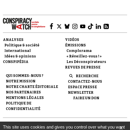
ANALYSES
VIDÉOS
Faire un don
Politique & société
ÉMISSIONS
International
Complorama
Idées & opinions
« Réveillez-vous ! »
CONSPIPÉDIA
Les Déconspirateurs
REVUES DE PRESSE
QUI SOMMES-NOUS ?
RECHERCHE
NOTRE MISSION
CONTACTEZ-NOUS
Demander à Vera
NOTRE CHARTE ÉDITORIALE
ESPACE PRESSE
NOS PARTENAIRES
NEWSLETTER
MENTIONS LÉGALES
FAIRE UN DON
POLITIQUE DE
CONFIDENTIALITÉ
© 2007-
2026
Conspiracy Watch
| Une réalisation de
This site uses cookies and gives you control over what you want
X
l'Observatoire du conspirationnisme (association loi de 1901) avec