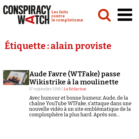
Cookies management panel
Conspiracy Watch :
Les faits
contre
le complotisme
Accueil
Étiquette :
alain proviste
Analyses
Conspipédia
Aude Favre (WTFake) passe
Vidéos
Wikistrike à la moulinette
Émissions
17 septembre 2018 |
La Rédaction
Avec humour et bonne humeur, Aude, de la
Revues de presse
chaîne YouTube WTFake, s'attaque dans une
nouvelle vidéo à un site emblématique de la
complosphère la plus hard. Après son
interview d'« Alain Proviste » (de la page
Facebook « On sait ce…
Newsletter