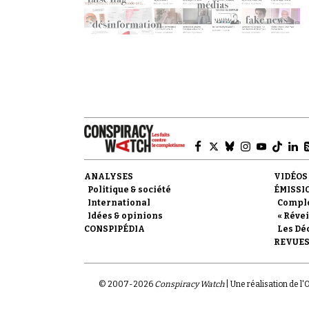
ANALYSES
VIDÉOS
Politique & société
ÉMISSI
International
Compl
Idées & opinions
« Révei
CONSPIPÉDIA
Les Dé
REVUES
© 2007-
2026
Conspiracy Watch
| Une réalisation de l