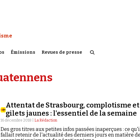
 Watch :
tisme
os
Émissions
Revues de presse
uatennens
Attentat de Strasbourg, complotisme et
gilets jaunes : l'essentiel de la semaine
16 décembre 2018 |
La Rédaction
Des gros titres aux petites infos passées inaperçues : ce qu'i
fallait retenir de l'actualité des derniers jours en matière d