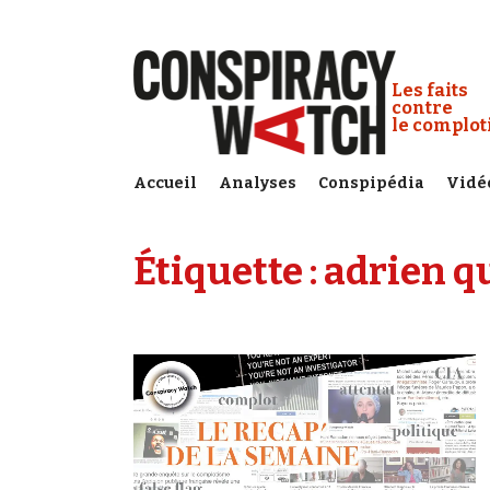
Cookies management panel
Conspiracy
Les faits
contre
le complo
Accueil
Analyses
Conspipédia
Vidé
Étiquette :
adrien q