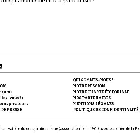
conspirationnisme et de négationnisme.
QUI SOMMES-NOUS ?
ONS
NOTRE MISSION
orama
NOTRE CHARTE ÉDITORIALE
llez-vous ! »
NOS PARTENAIRES
conspirateurs
MENTIONS LÉGALES
 DE PRESSE
POLITIQUE DE CONFIDENTIALITÉ
'Observatoire du conspirationnisme (association loi de 1901) avec le soutien de la F