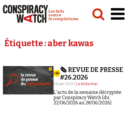
Cookies management panel
Conspiracy Watch :
Les faits
contre
le complotisme
Accueil
Étiquette :
aber kawas
Analyses
Conspipédia
🗞️ REVUE DE PRESSE
Vidéos
#26.2026
Émissions
28 juin 2026 |
La Rédaction
L'actu de la semaine décryptée
Revues de presse
par Conspiracy Watch (du
22/06/2026 au 28/06/2026).
Newsletter