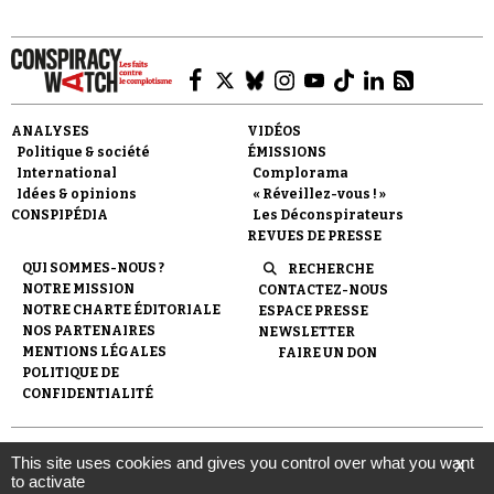
ANALYSES
VIDÉOS
Politique & société
ÉMISSIONS
Faire un don
International
Complorama
Idées & opinions
« Réveillez-vous ! »
CONSPIPÉDIA
Les Déconspirateurs
REVUES DE PRESSE
QUI SOMMES-NOUS ?
RECHERCHE
NOTRE MISSION
CONTACTEZ-NOUS
NOTRE CHARTE ÉDITORIALE
ESPACE PRESSE
Demander à Vera
NOS PARTENAIRES
NEWSLETTER
MENTIONS LÉGALES
FAIRE UN DON
POLITIQUE DE
CONFIDENTIALITÉ
© 2007-
2026
Conspiracy Watch
| Une réalisation de
This site uses cookies and gives you control over what you want
X
l'Observatoire du conspirationnisme (association loi de 1901) avec
to activate
le soutien de la Fondation pour la Mémoire de la Shoah.