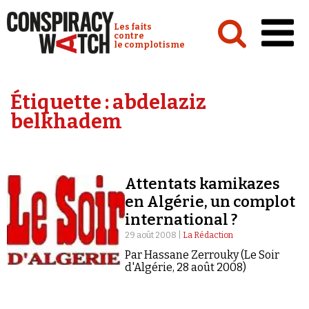
Cookies management panel
Conspiracy Watch :
Les faits
contre
le complotisme
Accueil
Étiquette :
abdelaziz
Analyses
belkhadem
Conspipédia
Vidéos
Attentats kamikazes
Émissions
en Algérie, un complot
international ?
Revues de presse
29 août 2008 |
La Rédaction
Par Hassane Zerrouky (Le Soir
d'Algérie, 28 août 2008)
Newsletter