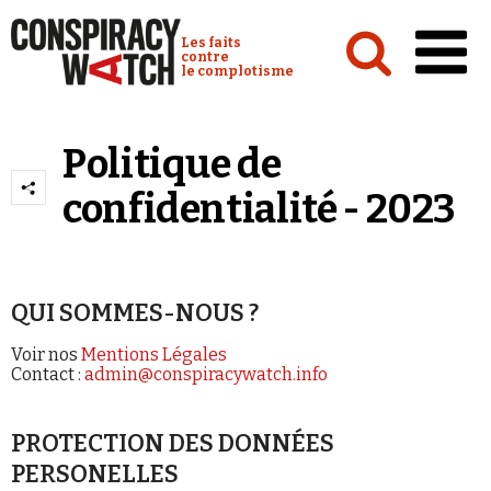
Cookies management panel
Conspiracy Watch :
Les faits
contre
le complotisme
Accueil
Politique de
Analyses
confidentialité - 2023
Conspipédia
Vidéos
Émissions
QUI SOMMES-NOUS ?
Revues de presse
Voir nos
Mentions Légales
Contact :
admin@conspiracywatch.info
PROTECTION DES DONNÉES
PERSONELLES
Newsletter