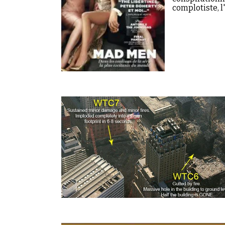
complotiste, 
ces quatre…