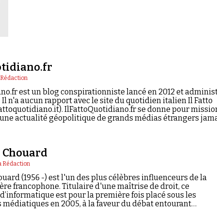
tidiano.fr
 Rédaction
no.fr est un blog conspirationniste lancé en 2012 et adminis
 n'a aucun rapport avec le site du quotidien italien Il Fatto
attoquotidiano.it). IlFattoQuotidiano.fr se donne pour missio
 une actualité géopolitique de grands médias étrangers jam
e Chouard
a Rédaction
uard (1956 -) est l'un des plus célèbres influenceurs de la
e francophone. Titulaire d'une maîtrise de droit, ce
d’informatique est pour la première fois placé sous les
 médiatiques en 2005, à la faveur du débat entourant…