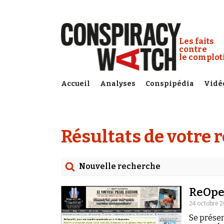
Cookies management panel
Conspiracy
Les faits
contre
le complo
Accueil
Analyses
Conspipédia
Vidé
Résultats de votre 
Nouvelle recherche
Rechercher
ReOpe
Date
24 octobre 2
Se présen