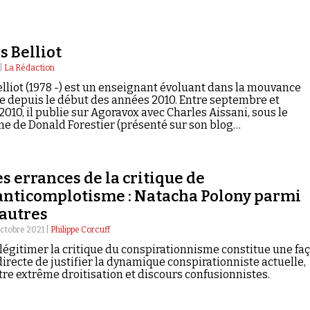
s Belliot
 |
La Rédaction
elliot (1978 -) est un enseignant évoluant dans la mouvance
e depuis le début des années 2010. Entre septembre et
10, il publie sur Agoravox avec Charles Aissani, sous le
 de Donald Forestier (présenté sur son blog…
s errances de la critique de
'anticomplotisme : Natacha Polony parmi
'autres
octobre 2021 |
Philippe Corcuff
légitimer la critique du conspirationnisme constitue une fa
directe de justifier la dynamique conspirationniste actuelle,
tre extrême droitisation et discours confusionnistes.