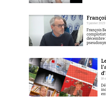
Françoi
9 janvier 2023
François B
complotist
décembre 20
pseudonyme
Le
l
d
18 
Dé
in
en