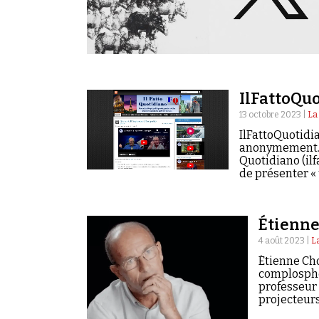
IlFattoQuo
13 octobre 2023 |
La
IlFattoQuotidia
anonymement. Il
Quotidiano (ilf
de présenter «
traduite…
Étienn
4 août 2023 |
L
Étienne Cho
complosphèr
professeur 
projecteurs