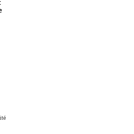
t
e
ité
e