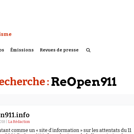
 Watch :
tisme
os
Émissions
Revues de presse
ReOpen911
recherche :
n911.info
018 |
La Rédaction
tant comme un « site d’information » sur les attentats du 11