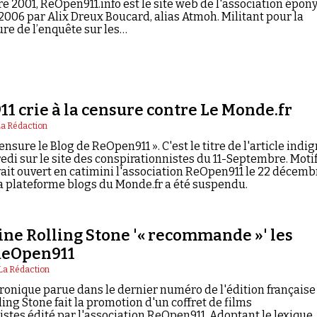
 2001, ReOpen911.info est le site web de l'association épo
2006 par Alix Dreux Boucard, alias Atmoh. Militant pour la
re de l’enquête sur les…
1 crie à la censure contre Le Monde.fr
La Rédaction
nsure le Blog de ReOpen911 ». C'est le titre de l'article indi
di sur le site des conspirationnistes du 11-Septembre. Motif
vait ouvert en catimini l'association ReOpen911 le 22 décemb
la plateforme blogs du Monde.fr a été suspendu.
ne Rolling Stone '« recommande »' les
 ReOpen911
La Rédaction
ronique parue dans le dernier numéro de l'édition française
ng Stone fait la promotion d'un coffret de films
istes édité par l'association ReOpen911. Adoptant le lexique