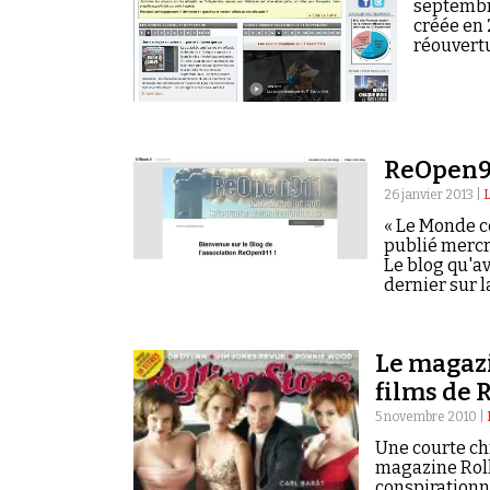
Rechercher dans tous les contenus
septembre
créée en 
réouvertu
Cibler votre recherche
Rechercher
ReOpen91
26 janvier 2013 |
« Le Monde ce
publié mercre
Le blog qu'a
dernier sur 
Le magazi
films de
5 novembre 2010 |
Une courte ch
magazine Rolli
conspirationn