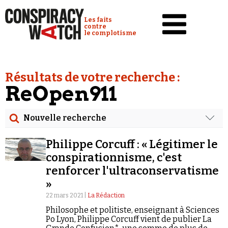
Cookies management panel
Conspiracy Watch :
Les faits
contre
le complotisme
Accueil
Résultats de votre recherche :
Analyses
ReOpen911
Conspipédia
Nouvelle recherche
Vidéos
Rechercher
Émissions
Philippe Corcuff : « Légitimer le
Date
conspirationnisme, c'est
Revues de presse
renforcer l'ultraconservatisme
Rechercher dans tous les contenus
»
Newsletter
22 mars 2021 |
La Rédaction
Cibler votre recherche
Faire un don
Philosophe et politiste, enseignant à Sciences
Po Lyon, Philippe Corcuff vient de publier La
Demander à Vera
Rechercher