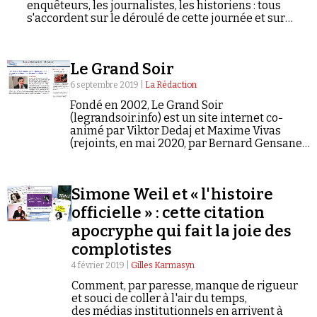
enquêteurs, les journalistes, les historiens : tous
s'accordent sur le déroulé de cette journée et sur
l'identité des responsables. Pourtant, une partie du
public doute. La « version officielle », comme certains
l'appellent, serait pleine d'incohérences. Le 11
Le Grand Soir
septembre ne serait pas un attentat islamiste. Aucun
avion ne se serait écrasé sur le Pentagone. La CIA
6 septembre 2019 |
La Rédaction
aurait placé des explosifs dans les tours jumelles. Le
Fondé en 2002, Le Grand Soir
vol 93 aurait été abattu par l'armée américaine. Le
(legrandsoir.info) est un site internet co-
complotisme avait longtemps été réservé à des
animé par Viktor Dedaj et Maxime Vivas
franges marginales de la population. Avec le 11
(rejoints, en mai 2020, par Bernard Gensane).
septembre, il est devenu mainstream. Au travers de 5
Il a relayé des contenus conspirationnistes à
épisodes et en compagnie de Rudy Reichstadt,
plusieurs reprises.
directeur de Conspiracy Watch, nous remontons le fil
de cette bascule.
Simone Weil et « l'histoire
officielle » : cette citation
apocryphe qui fait la joie des
complotistes
4 février 2019 |
Gilles Karmasyn
Comment, par paresse, manque de rigueur
et souci de coller à l'air du temps,
des médias institutionnels en arrivent à