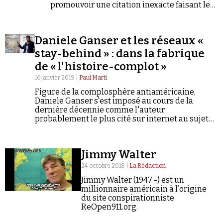
promouvoir une citation inexacte faisant le
jeu de ceux qui se méfient du travail des
historiens.
Daniele Ganser et les réseaux «
stay-behind » : dans la fabrique
de « l'histoire-complot »
16 janvier 2019 |
Paul Martí
Figure de la complosphère antiaméricaine,
Daniele Ganser s'est imposé au cours de la
dernière décennie comme l'auteur
probablement le plus cité sur internet au sujet
des « stay-behind », ces réseaux dormants
présents dans les pays d'Europe de l'Ouest
pendant la Guerre froide et prévus pour entrer
Jimmy Walter
en action en cas d'invasion militaire soviétique.
24 octobre 2018 |
La Rédaction
Jimmy Walter (1947 -) est un
millionnaire américain à l’origine
du site conspirationniste
ReOpen911.org.