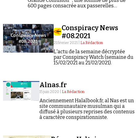
Grande Confusion*, une somme de plus de
Se connecter
600 pages consacrée aux passerelles
idéologiques entre la gauche et la droite, y
compris la plus extrême. Entretien.
Conspiracy News
#08.2021
21 février 2021 |
La Rédaction
L'actu de la semaine décryptée
par Conspiracy Watch (semaine du
15/02/2021 au 21/02/2021).
Alnas.fr
15 juin 2020 |
La Rédaction
Anciennement Halalbook.fr, al Nas est un
site communautaire musulman qui a
diffusé à plusieurs reprises des contenus
à caractère conspirationniste.