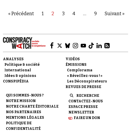
« Précédent
1
2
3
4
…
9
Suivant »
ANALYSES
VIDÉOS
Politique & société
ÉMISSIONS
International
Complorama
Idées & opinions
« Réveillez-vous ! »
CONSPIPÉDIA
Les Déconspirateurs
REVUES DE PRESSE
QUI SOMMES-NOUS ?
RECHERCHE
NOTRE MISSION
CONTACTEZ-NOUS
NOTRE CHARTE ÉDITORIALE
ESPACE PRESSE
NOS PARTENAIRES
NEWSLETTER
MENTIONS LÉGALES
FAIRE UN DON
POLITIQUE DE
CONFIDENTIALITÉ