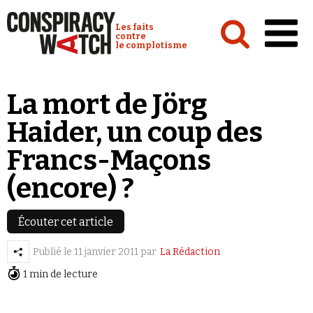
Cookies management panel
Conspiracy Watch :
Les faits
contre
le complotisme
Accueil
La mort de Jörg
Analyses
Haider, un coup des
Conspipédia
Francs-Maçons
Vidéos
(encore) ?
Émissions
Revues de presse
Écouter cet article
Publié le
11 janvier 2011
par
La Rédaction
1 min de lecture
Newsletter