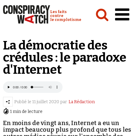
Cookies management panel
Conspiracy Watch :
Les faits
contre
le complotisme
Accueil
La démocratie des
Analyses
crédules : le paradoxe
Conspipédia
d'Internet
Vidéos
Émissions
Revues de presse
Publié le
11 juillet 2020
par
La Rédaction
1 min de lecture
En moins de vingt ans, Internet a eu un
impact beaucoup plus profond que tous les
Newsletter