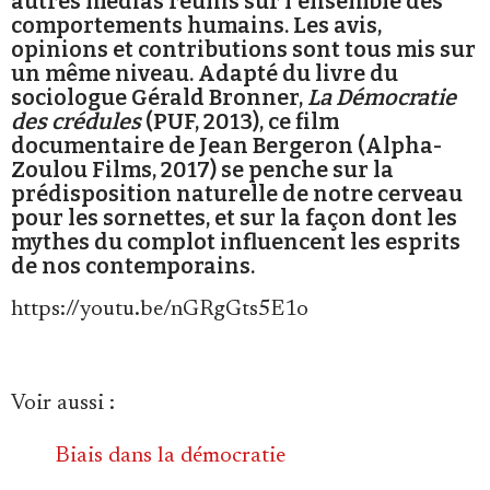
autres médias réunis sur l'ensemble des
comportements humains. Les avis,
opinions et contributions sont tous mis sur
un même niveau. Adapté du livre du
sociologue Gérald Bronner,
La Démocratie
des crédules
(PUF, 2013), ce film
documentaire de Jean Bergeron (Alpha-
Faire un don
Zoulou Films, 2017) se penche sur la
prédisposition naturelle de notre cerveau
pour les sornettes, et sur la façon dont les
mythes du complot influencent les esprits
de nos contemporains.
https://youtu.be/nGRgGts5E1o
Demander à Vera
Voir aussi :
Biais dans la démocratie