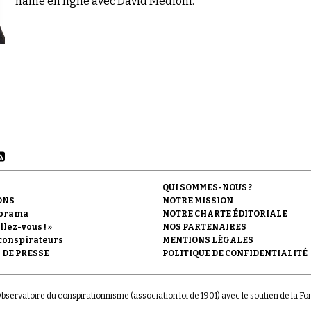
haine en ligne avec David Medioni.
QUI SOMMES-NOUS ?
ONS
NOTRE MISSION
orama
NOTRE CHARTE ÉDITORIALE
llez-vous ! »
NOS PARTENAIRES
conspirateurs
MENTIONS LÉGALES
 DE PRESSE
POLITIQUE DE CONFIDENTIALITÉ
'Observatoire du conspirationnisme (association loi de 1901) avec le soutien de la F