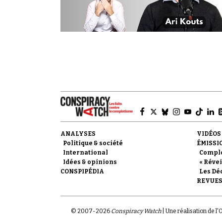
ANALYSES
VIDÉOS
Politique & société
ÉMISSI
International
Compl
Idées & opinions
« Révei
CONSPIPÉDIA
Les Dé
REVUES
© 2007-
2026
Conspiracy Watch
| Une réalisation de l