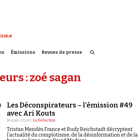
 Watch :
tisme
os
Émissions
Revues de presse
eurs :
zoé sagan
Les Déconspirateurs – l'émission #49
avec Ari Kouts
14 mars 2024 |
La Rédaction
Tristan Mendès France et Rudy Reichstadt décryptent
l’actualité du complotisme, de la désinformation et de la