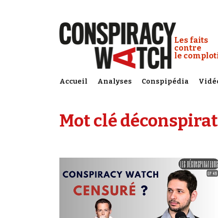
Cookies management panel
Conspiracy
Les faits
contre
le complo
Accueil
Analyses
Conspipédia
Vidé
Mot clé déconspirat