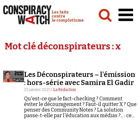
Cookies management panel
Conspiracy Watch :
Les faits
contre
le complotisme
Accueil
Mot clé déconspirateurs :
x
Analyses
Conspipédia
Les Déconspirateurs – l'émission
Vidéos
: hors-série avec Samira El Gadir
Émissions
22 janvier 2025 |
La Rédaction
Qu'est-ce que le fact-checking ? Comment
Revues de presse
éviter le découragement ? Faut-il quitter X ? Que
penser des Community Notes ? La solution
passe-t-elle par l'éducation aux médias ?... : ce
sont quelques-unes des questions abordées
dans cet entretien exclusif avec la responsable
du service de fact-checking de TF1-LCI.
Newsletter