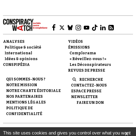
ANALYSES
VIDÉOS
Faire un don
Politique & société
ÉMISSIONS
International
Complorama
Idées & opinions
« Réveillez-vous ! »
CONSPIPÉDIA
Les Déconspirateurs
REVUES DE PRESSE
QUI SOMMES-NOUS ?
RECHERCHE
NOTRE MISSION
CONTACTEZ-NOUS
Demander à Vera
NOTRE CHARTE ÉDITORIALE
ESPACE PRESSE
NOS PARTENAIRES
NEWSLETTER
MENTIONS LÉGALES
FAIRE UN DON
POLITIQUE DE
CONFIDENTIALITÉ
© 2007-
2026
Conspiracy Watch
| Une réalisation de
This site uses cookies and gives you control over what you want
X
l'Observatoire du conspirationnisme (association loi de 1901) avec