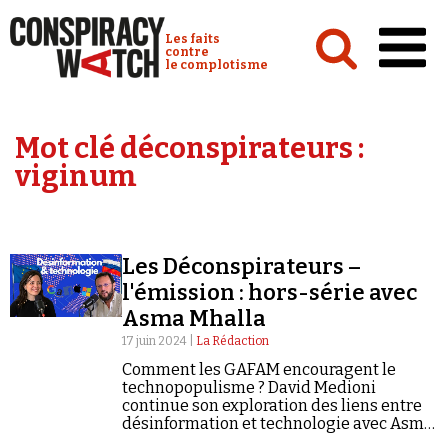
Cookies management panel
Conspiracy Watch :
Les faits
contre
le complotisme
Accueil
Mot clé déconspirateurs :
Analyses
viginum
Conspipédia
Vidéos
Les Déconspirateurs –
Émissions
l'émission : hors-série avec
Asma Mhalla
Revues de presse
17 juin 2024 |
La Rédaction
Comment les GAFAM encouragent le
technopopulisme ? David Medioni
continue son exploration des liens entre
désinformation et technologie avec Asma
Newsletter
Mhalla.