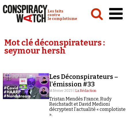
Cookies management panel
Conspiracy Watch :
Les faits
contre
le complotisme
Accueil
Mot clé déconspirateurs :
Analyses
seymour hersh
Conspipédia
Vidéos
Les Déconspirateurs –
Émissions
l'émission #33
Revues de presse
14 février 2023 |
La Rédaction
Tristan Mendès France, Rudy
Reichstadt et David Medioni
décryptent l’actualité « complotiste
».
Newsletter