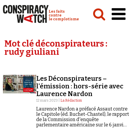
Cookies management panel
Conspiracy Watch :
Les faits
contre
le complotisme
Accueil
Mot clé déconspirateurs :
Analyses
rudy giuliani
Conspipédia
Vidéos
Les Déconspirateurs –
Émissions
l'émission : hors-série avec
Laurence Nardon
Revues de presse
12 mars 2023 |
La Rédaction
Laurence Nardon a préfacé Assaut contre
le Capitole (éd. Buchet-Chastel), le rapport
de la Commission d'enquête
parlementaire américaine sur le 6 janvier
Newsletter
2021.