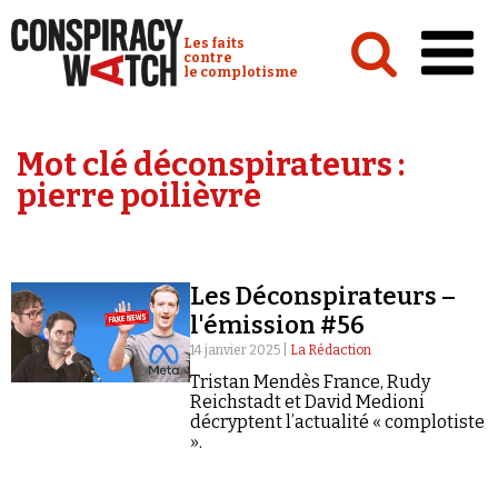
Cookies management panel
Conspiracy Watch :
Les faits
contre
le complotisme
Accueil
Mot clé déconspirateurs :
Analyses
pierre poilièvre
Conspipédia
Vidéos
Les Déconspirateurs –
Émissions
l'émission #56
Revues de presse
14 janvier 2025 |
La Rédaction
Tristan Mendès France, Rudy
Reichstadt et David Medioni
décryptent l’actualité « complotiste
».
Newsletter