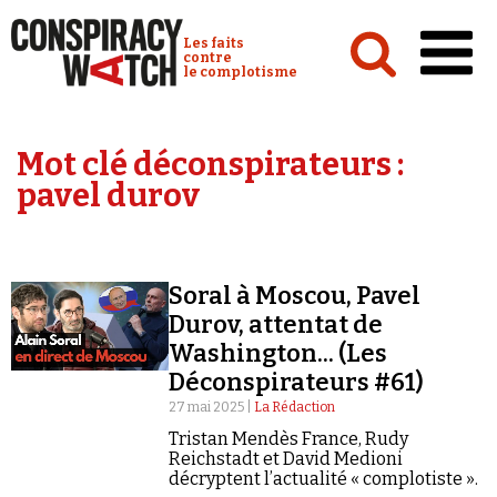
Cookies management panel
Conspiracy Watch :
Les faits
contre
le complotisme
Accueil
Mot clé déconspirateurs :
Analyses
pavel durov
Conspipédia
Vidéos
Soral à Moscou, Pavel
Émissions
Durov, attentat de
Washington... (Les
Revues de presse
Déconspirateurs #61)
27 mai 2025 |
La Rédaction
Tristan Mendès France, Rudy
Reichstadt et David Medioni
décryptent l’actualité « complotiste ».
Newsletter