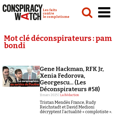
Cookies management panel
Conspiracy Watch :
Les faits
contre
le complotisme
Accueil
Mot clé déconspirateurs :
pam
Analyses
bondi
Conspipédia
Vidéos
Gene Hackman, RFK Jr,
Émissions
Xenia Fedorova,
Georgescu... (Les
Revues de presse
Déconspirateurs #58)
11 mars 2025 |
La Rédaction
Tristan Mendès France, Rudy
Reichstadt et David Medioni
décryptent l’actualité « complotiste ».
Newsletter