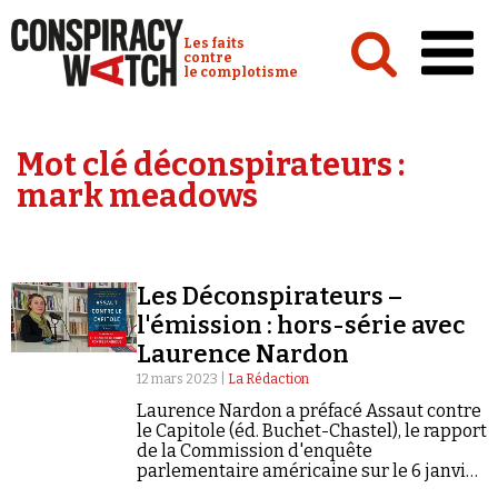
Cookies management panel
Conspiracy Watch :
Les faits
contre
le complotisme
Accueil
Mot clé déconspirateurs :
Analyses
mark meadows
Conspipédia
Vidéos
Les Déconspirateurs –
Émissions
l'émission : hors-série avec
Laurence Nardon
Revues de presse
12 mars 2023 |
La Rédaction
Laurence Nardon a préfacé Assaut contre
le Capitole (éd. Buchet-Chastel), le rapport
de la Commission d'enquête
parlementaire américaine sur le 6 janvier
Newsletter
2021.