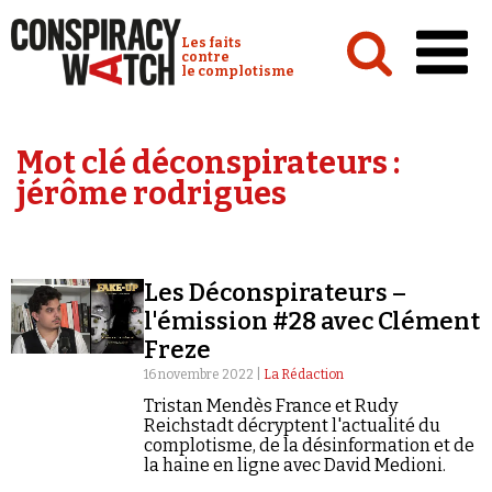
Cookies management panel
Conspiracy Watch :
Les faits
contre
le complotisme
Accueil
Mot clé déconspirateurs :
Analyses
jérôme rodrigues
Conspipédia
Vidéos
Les Déconspirateurs –
Émissions
l'émission #28 avec Clément
Freze
Revues de presse
16 novembre 2022 |
La Rédaction
Tristan Mendès France et Rudy
Reichstadt décryptent l'actualité du
complotisme, de la désinformation et de
la haine en ligne avec David Medioni.
Newsletter