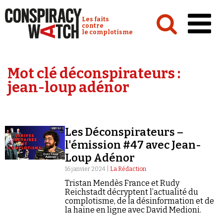
Cookies management panel
Conspiracy Watch :
Les faits
contre
le complotisme
Accueil
Mot clé déconspirateurs :
Analyses
jean-loup adénor
Conspipédia
Vidéos
Les Déconspirateurs –
Émissions
l'émission #47 avec Jean-
Loup Adénor
Revues de presse
16 janvier 2024 |
La Rédaction
Tristan Mendès France et Rudy
Reichstadt décryptent l’actualité du
complotisme, de la désinformation et de
la haine en ligne avec David Medioni.
Newsletter