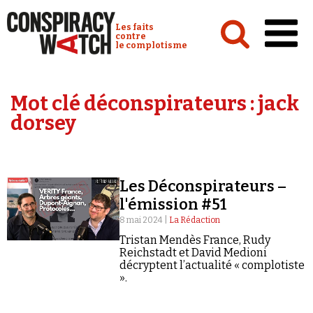
Cookies management panel
Conspiracy Watch :
Les faits
contre
le complotisme
Accueil
Mot clé déconspirateurs :
jack
Analyses
dorsey
Conspipédia
Vidéos
Les Déconspirateurs –
Émissions
l'émission #51
Revues de presse
8 mai 2024 |
La Rédaction
Tristan Mendès France, Rudy
Reichstadt et David Medioni
décryptent l’actualité « complotiste
».
Newsletter