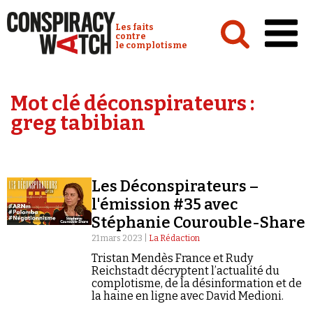
Cookies management panel
Conspiracy Watch :
Les faits
contre
le complotisme
Accueil
Mot clé déconspirateurs :
Analyses
greg tabibian
Conspipédia
Vidéos
Les Déconspirateurs –
Émissions
l'émission #35 avec
Stéphanie Courouble-Share
Revues de presse
21 mars 2023 |
La Rédaction
Tristan Mendès France et Rudy
Reichstadt décryptent l’actualité du
complotisme, de la désinformation et de
la haine en ligne avec David Medioni.
Newsletter