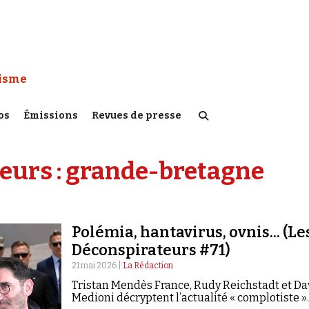
 Watch :
tisme
os
Émissions
Revues de presse
eurs :
grande-bretagne
Polémia, hantavirus, ovnis... (Le
Déconspirateurs #71)
21 mai 2026 |
La Rédaction
Tristan Mendès France, Rudy Reichstadt et Da
Medioni décryptent l’actualité « complotiste »