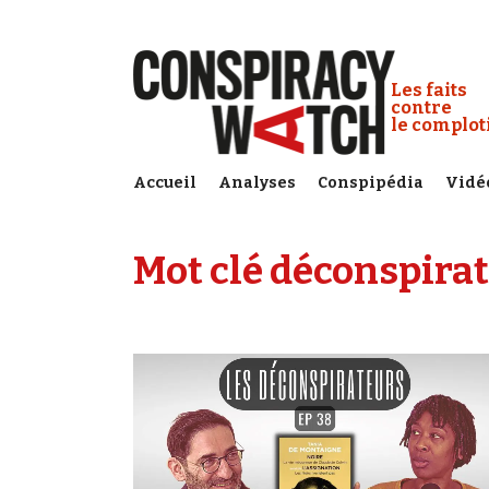
Cookies management panel
Conspiracy
Les faits
contre
le complo
Accueil
Analyses
Conspipédia
Vidé
Mot clé déconspirat