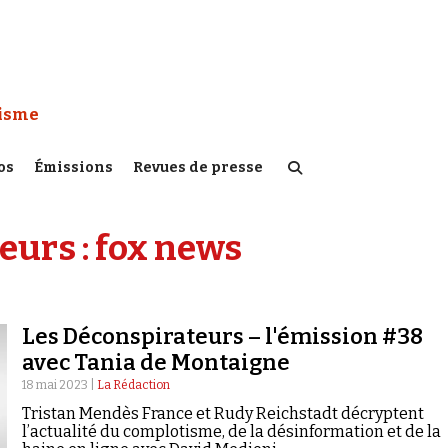
 Watch :
tisme
os
Émissions
Revues de presse
eurs :
fox news
Les Déconspirateurs – l'émission #38
avec Tania de Montaigne
18 mai 2023 |
La Rédaction
Tristan Mendès France et Rudy Reichstadt décryptent
l’actualité du complotisme, de la désinformation et de la