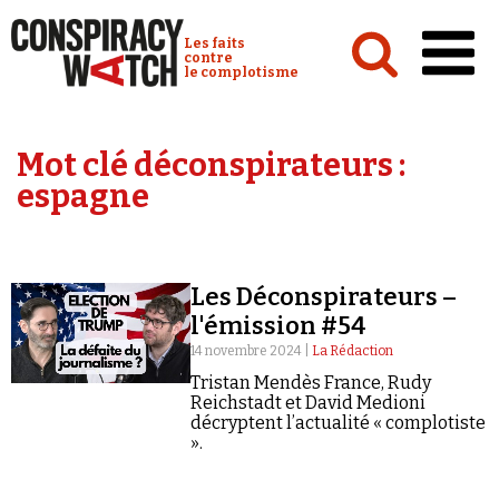
Cookies management panel
Conspiracy Watch :
Les faits
contre
le complotisme
Accueil
Mot clé déconspirateurs :
Analyses
espagne
Conspipédia
Vidéos
Les Déconspirateurs –
Émissions
l'émission #54
Revues de presse
14 novembre 2024 |
La Rédaction
Tristan Mendès France, Rudy
Reichstadt et David Medioni
décryptent l’actualité « complotiste
».
Newsletter