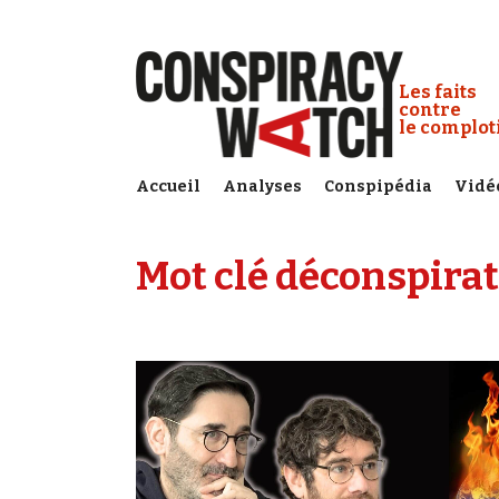
Cookies management panel
Conspiracy
Les faits
contre
le complo
Accueil
Analyses
Conspipédia
Vidé
Mot clé déconspirat