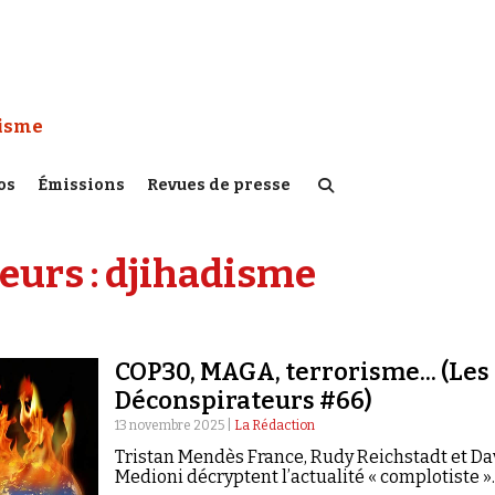
 Watch :
tisme
os
Émissions
Revues de presse
eurs :
djihadisme
COP30, MAGA, terrorisme... (Les
Déconspirateurs #66)
13 novembre 2025 |
La Rédaction
Tristan Mendès France, Rudy Reichstadt et Da
Medioni décryptent l’actualité « complotiste »