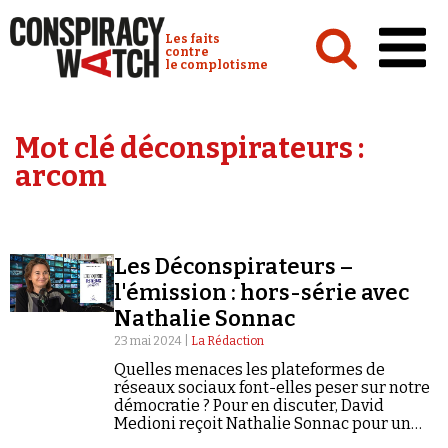
Cookies management panel
Conspiracy Watch :
Les faits
contre
le complotisme
Accueil
Mot clé déconspirateurs :
Analyses
arcom
Conspipédia
Vidéos
Les Déconspirateurs –
Émissions
l'émission : hors-série avec
Nathalie Sonnac
Revues de presse
23 mai 2024 |
La Rédaction
Quelles menaces les plateformes de
réseaux sociaux font-elles peser sur notre
démocratie ? Pour en discuter, David
Medioni reçoit Nathalie Sonnac pour un
Newsletter
entretien exceptionnel.