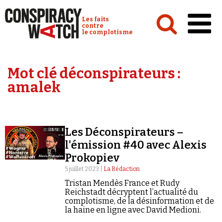
Cookies management panel
Conspiracy Watch :
Les faits
contre
le complotisme
Accueil
Mot clé déconspirateurs :
Analyses
amalek
Conspipédia
Vidéos
Les Déconspirateurs –
Émissions
l'émission #40 avec Alexis
Prokopiev
Revues de presse
5 juillet 2023 |
La Rédaction
Tristan Mendès France et Rudy
Reichstadt décryptent l’actualité du
complotisme, de la désinformation et de
la haine en ligne avec David Medioni.
Newsletter