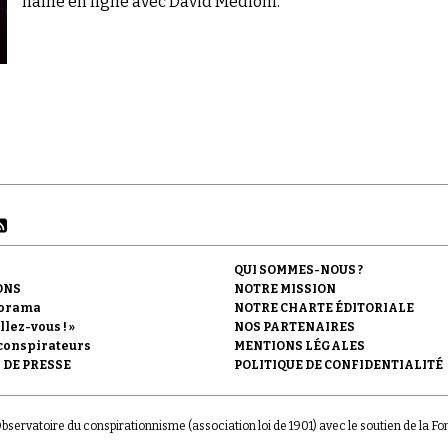
haine en ligne avec David Medioni.
QUI SOMMES-NOUS ?
ONS
NOTRE MISSION
orama
NOTRE CHARTE ÉDITORIALE
llez-vous ! »
NOS PARTENAIRES
conspirateurs
MENTIONS LÉGALES
 DE PRESSE
POLITIQUE DE CONFIDENTIALITÉ
'Observatoire du conspirationnisme (association loi de 1901) avec le soutien de la F