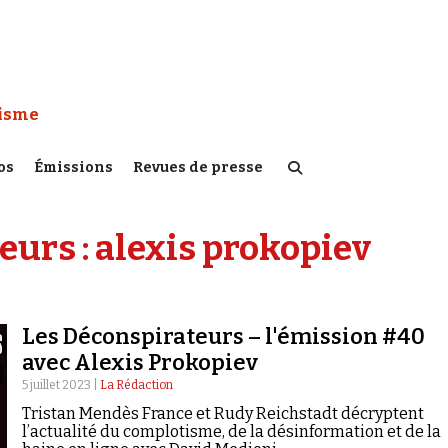
 Watch :
tisme
os
Émissions
Revues de presse
eurs :
alexis prokopiev
Les Déconspirateurs – l'émission #40
avec Alexis Prokopiev
5 juillet 2023 |
La Rédaction
Tristan Mendès France et Rudy Reichstadt décryptent
l’actualité du complotisme, de la désinformation et de la