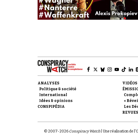
ANALYSES
VIDÉOS
Politique & société
ÉMISSI
International
Compl
Idées & opinions
« Révei
CONSPIPÉDIA
Les Dé
REVUES
© 2007-
2026
Conspiracy Watch
| Une réalisation de l