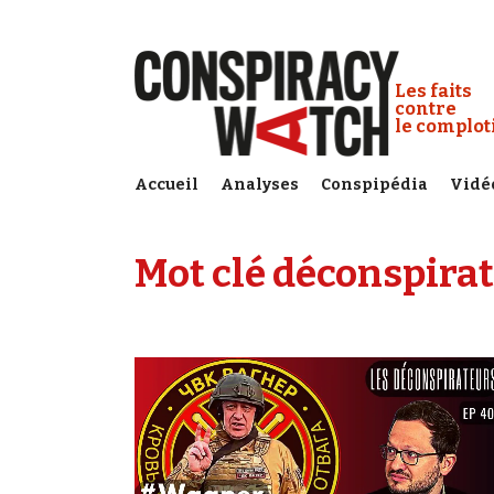
Cookies management panel
Conspiracy
Les faits
contre
le complo
Accueil
Analyses
Conspipédia
Vidé
Mot clé déconspirat