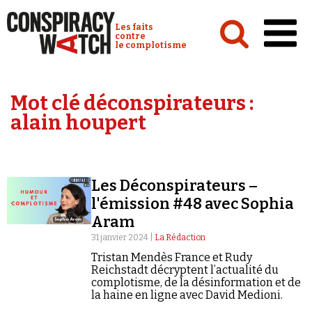
Cookies management panel
Conspiracy Watch :
Les faits
contre
le complotisme
Accueil
Mot clé déconspirateurs :
Analyses
alain houpert
Conspipédia
Vidéos
Les Déconspirateurs –
Émissions
l'émission #48 avec Sophia
Aram
Revues de presse
31 janvier 2024 |
La Rédaction
Tristan Mendès France et Rudy
Reichstadt décryptent l’actualité du
complotisme, de la désinformation et de
la haine en ligne avec David Medioni.
Newsletter