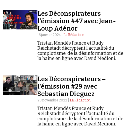
Les Déconspirateurs –
l'émission #47 avec Jean-
Loup Adénor
16 janvier 2024 |
La Rédaction
Faire un don
Tristan Mendès France et Rudy
Reichstadt décryptent l’actualité du
complotisme, de la désinformation et de
la haine en ligne avec David Medioni.
Les Déconspirateurs –
Demander à Vera
l'émission #29 avec
Sebastian Dieguez
29 novembre 2022 |
La Rédaction
Tristan Mendès France et Rudy
Reichstadt décryptent l'actualité du
complotisme, de la désinformation et de
la haine en ligne avec David Medioni.