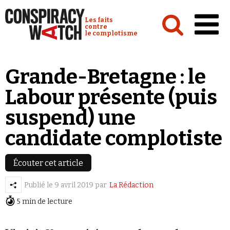
Cookies management panel
Conspiracy Watch :
Les faits
contre
le complotisme
Accueil
Grande-Bretagne : le
Analyses
Labour présente (puis
Conspipédia
suspend) une
Vidéos
candidate complotiste
Émissions
Revues de presse
Écouter cet article
Publié le
9 avril 2019
par
La Rédaction
Newsletter
5 min de lecture
Faire un don
Demander à Vera