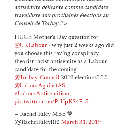
antisémite délirante comme candidate
travailliste aux prochaines élections au
Conseil de Torbay ? »
HUGE Mother's Day question for
@UKLabour
- why just 2 weeks ago did
you choose this raving conspiracy
theorist racist antisemite as a Labour
candidate for the coming
@Torbay_Council
2019 elections?!?!?
@LabourAgainstAS
#LabourAntisemitism
pic.twitter.com/PrUpKS4FrG
— Rachel Riley MBE 💙
(@RachelRileyRR)
March 31, 2019