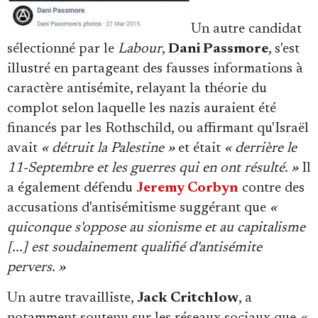
Un autre candidat
sélectionné par le
Labour
,
Dani Passmore
, s'est
illustré en partageant des fausses informations à
caractère antisémite, relayant la théorie du
complot selon laquelle les nazis auraient été
financés par les Rothschild, ou affirmant qu'Israël
avait
« détruit la Palestine »
et était
« derrière le
11-Septembre et les guerres qui en ont résulté. »
Il
a également défendu
Jeremy Corbyn
contre des
accusations d'antisémitisme suggérant que
«
quiconque s'oppose au sionisme et au capitalisme
[...] est soudainement qualifié d'antisémite
pervers. »
Un autre travailliste,
Jack Critchlow
, a
notamment soutenu sur les réseaux sociaux que
«