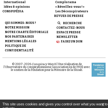
International
Complorama
Idées & opinions
« Réveillez-vous ! »
CONSPIPÉDIA
Les Déconspirateurs
REVUES DE PRESSE
QUI SOMMES-NOUS ?
RECHERCHE
NOTRE MISSION
CONTACTEZ-NOUS
NOTRE CHARTE ÉDITORIALE
ESPACE PRESSE
NOS PARTENAIRES
NEWSLETTER
MENTIONS LÉGALES
FAIRE UN DON
POLITIQUE DE
CONFIDENTIALITÉ
© 2007-
2026
Conspiracy Watch
| Une réalisation de
l'Observatoire du conspirationnisme (association loi de 1901) avec
le soutien de la Fondation pour la Mémoire de la Shoah.
This site uses cookies and gives you control over what you want to
X