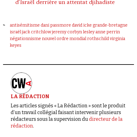
d'Israël derrière un attentat djihadiste
antisémitisme
dani passmore
david icke
grande-bretagne
israël
jack critchlow
jeremy corbyn
lesley anne perrin
négationnisme
nouvel ordre mondial
rothschild
virginia
keyes
LA RÉDACTION
Les articles signés « La Rédaction » sont le produit
d’un travail collégial faisant intervenir plusieurs
rédacteurs sous la supervision du
directeur de la
rédaction
.